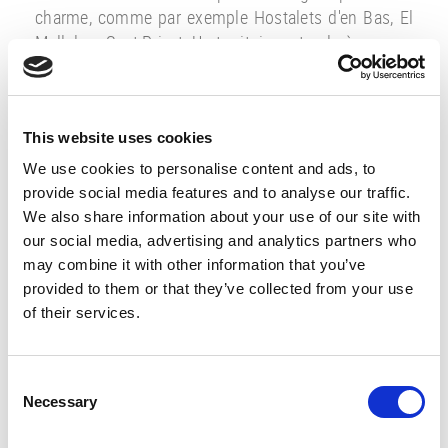
charme, comme par exemple Hostalets d'en Bas, El
Mallol ou Sant Privat. Un territoire naturel où pourras
jouir d'excursions, visiter des points d'intérêt
culturel même te baigner aux gouffres du Plan de
dans Xurri.
This website uses cookies
We use cookies to personalise content and ads, to
provide social media features and to analyse our traffic.
We also share information about your use of our site with
our social media, advertising and analytics partners who
may combine it with other information that you’ve
provided to them or that they’ve collected from your use
of their services.
Consent
Necessary
Selection
La fageda d'en Jordà