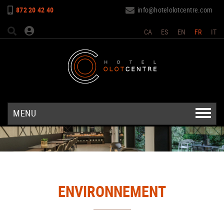
872 20 42 40
info@hotelolotcentre.com
CA
ES
EN
FR
IT
MENU
ENVIRONNEMENT