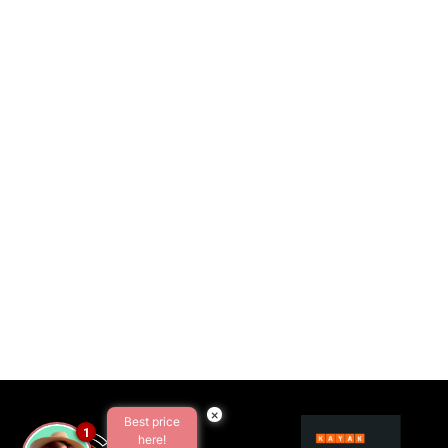
×
Best price
1
here!