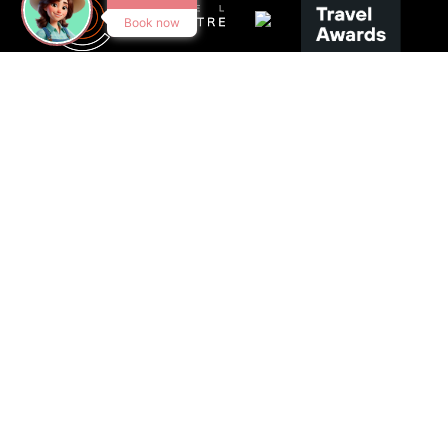
Book now
SUIVEZ-NOUS
VISITEZ-NOUS
C/ Sant Pere Màrtir, 29
17800 OLOT (Girona)
CONTACTEZ-NOUS
872 20 42 40
info@hotelolotcentre.com