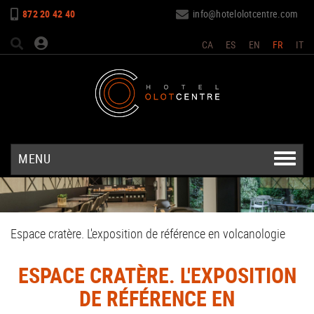
872 20 42 40
info@hotelolotcentre.com
CA
ES
EN
FR
IT
MENU
Espace cratère. L'exposition de référence en volcanologie
ESPACE CRATÈRE. L'EXPOSITION
DE RÉFÉRENCE EN