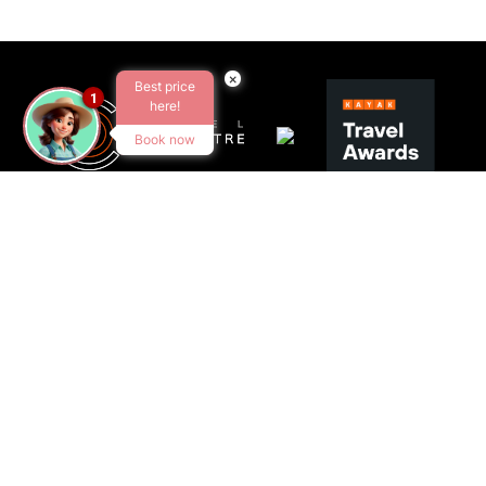
×
Best price
1
here!
Book now
SUIVEZ-NOUS
VISITEZ-NOUS
C/ Sant Pere Màrtir, 29
17800 OLOT (Girona)
CONTACTEZ-NOUS