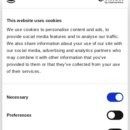
com per exemple Hostalets d’en Bas, El Mallol o
Sant Privat. Un territori natural on podràs gaudir
d’excursions, visitar punts d’interès cultural inclús
This website uses cookies
banyar-te als gorgs del Pla d’en Xurri.
We use cookies to personalise content and ads, to
provide social media features and to analyse our traffic.
We also share information about your use of our site with
our social media, advertising and analytics partners who
may combine it with other information that you’ve
provided to them or that they’ve collected from your use
of their services.
Consent
Necessary
Selection
Preferences
La fageda d'en Jordà