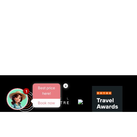
×
Best price
1
here!
Book now
SEGUEIX-NOS