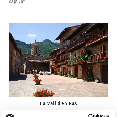
captivat.
La Vall d'en Bas
Municipi on trobaràs petits poblets plens d’encant,