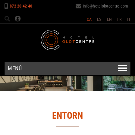
872 20 42 40
info@hotelolotcentre.com
CA
ES
EN
FR
IT
MENÚ
ENTORN